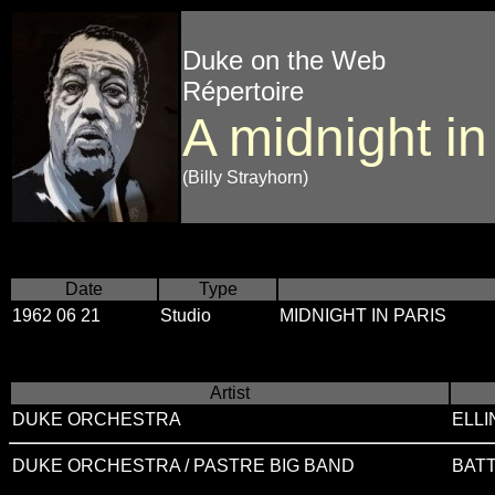
Duke on the Web
Répertoire
A midnight in
(Billy Strayhorn)
Date
Type
1962 06 21
Studio
MIDNIGHT IN PARIS
Artist
DUKE ORCHESTRA
ELL
DUKE ORCHESTRA / PASTRE BIG BAND
BAT